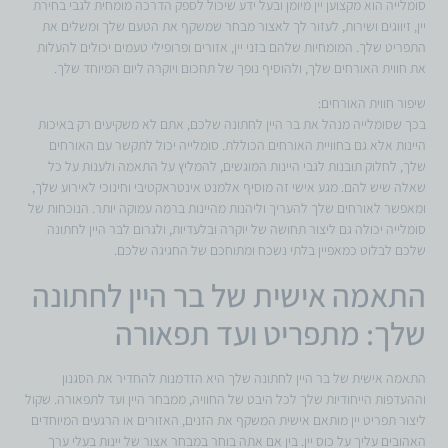
סומלייה הוא מקצוען יין מיומן ובעל ידע שיכול לספק הדרכה מומחית לגבי בחירת
יין, זיווגים ושירות, לעזור לך לאצור מבחר שמשקף את הטעם שלך ומשלים את
התפריט שלך. המומחיות שלהם בזני יין, אזורים ופרופילי טעמים יכולים להעלות
את חווית האורחים שלך, ולהוסיף נופך של תחכום ויוקרה ליום המיוחד שלך.
שיפור חווית האורחים:
בכך שסומלייה מנהל את בר היין לחתונה שלכם, אתם לא משקיעים רק באיכות
היינות אלא גם בחוויית האורחים הכוללת. סומלייה יכול לתקשר עם האורחים
שלך, לחלוק תובנות לגבי היינות המוגשים, להמליץ על התאמה ולענות על כל
שאלה שיש להם. מגע אישי זה מוסיף אלמנט אינטראקטיבי וחינוכי לאירוע שלך,
ומאפשר לאורחים שלך להעריך וליהנות מהיינות ברמה עמוקה יותר. הנוכחות של
סומלייה יכולה גם ליצור תחושה של יוקרה ובלעדיות, ולגרום לבר היין לחתונה
שלכם לבלוט כמאפיין בלתי נשכח ומתוחכם של החגיגה שלכם.
התאמה אישית של בר היין לחתונה
שלך: מתפריט ועד תפאורה
התאמה אישית של בר היין לחתונה שלך היא הזדמנות להחדיר את הסגנון
וההעדפות הייחודיות שלך לכל היבט של החוויה, ממבחר היין ועד לתפאורה. שקול
ליצור תפריט יין מותאם אישית המשקף את הזנים, האזורים או הרגעים המיוחדים
האהובים עליך על כוס יין. בין אם אתה בוחר במבחר אצור של יינות בעלי ערך