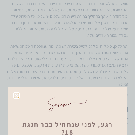
סומלייה ממלא תפקיד מרכזי בהבטחת שמבחר היינות והשירות בחתונה שלכם
יהיו באיכות הגבוהה ביותר. עם המומחיות והידע שלהם בתחום היינות, סומלייה
יכול להדריך אותך בתהליך בחירת היינות המושלמים שישלימו את האירוע שלך.
מבחירת מגוון מגוון של יינות שיתאימו לטעמים והעדפות שונות ועד למתן תובנות
חשובות על שילובי יין עם התפריט, סומלייה יכול להעלות את החוויה הכוללת
עבורך ועבור האורחים שלך.
יתר על כן, סומלייה יכול גם לסייע ביצירת רשימת יינות שנאספה היטב המשקפת
את הנושא והסגנון של החתונה שלך, תוך הדגשת מבחר פרימיום שמתיישר עם
החזון שלך. המומחיות שלהם באזורי יין, זני ענבים ופרופילי טעמים מאפשרת להם
להציע המלצות מותאמות אישית שמתאימות להעדפות ולתקציב הספציפיים שלך.
על ידי שיתוף פעולה עם סומלייה, תוכלו להבטיח שהיינות המוגשים בחתונה שלכם
יהיו לא רק באיכות יוצאת דופן אלא גם מותאמים להעצמת האווירה הכללית וחווית
האוכל.
"יין הוא אחד המרכיבים הנעימים
והחיוניים של החיים." – ג'וליה
צ'יילד: החשיבות של בחירת יין
רגע, לפני שנתחיל כבר חגגת
18?
יין כחבר קולינרי: