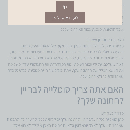
יין כבר מזמן נערץ כמרכיב רב-תכליתי וחיוני בעולם הקולינרי. היכולת שלו לשפר
כן!
טעמים, להעלות את חוויות האוכל וליצור רגעים בלתי נשכחים הופכת אותו
למרכיב מהותי בכל חגיגה, כולל חתונות. בדיוק כפי ששף בוחר בקפידה מרכיבים
לא, עדיין אין לי 18
ליצירת מנת מופת, בחירת היינות הנכונים לחתונה שלכם היא חיונית ביצירת חווית
אוכל הרמונית ומענגת עבור האורחים שלכם.
משקף טעם וסגנון אישיים:
מבחר היינות לבר היין לחתונה שלך הוא שיקוף של הטעם האישי, הסגנון
וההערכה שלך לדברים הטובים יותר בחיים. בין אם אתם מעדיפים אדומים עזים,
לבנים פריכים או יינות מבעבעים, כל בקבוק מספר סיפור ומוסיף שכבה של תחכום
לאירוע שלכם. על ידי אצור רשימת יינות המהדהדת את ההעדפות שלך ומשלימה
את הנושא הכללי של החתונה שלך, אתה יכול ליצור חוויה מגובשת ובלתי נשכחת
שמהדהדת לך ולאורחים שלך.
האם אתה צריך סומלייה לבר יין
לחתונה שלך?
מדריך בעל ידע:
מתן סומלייה לפקח על בר היין לחתונה שלך יכול להיות נכס יקר ערך כדי להבטיח
שמבחר היין שלך לא רק יוצא דופן אלא גם מתאים באופן מושלם לאירוע שלך.