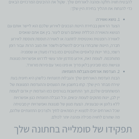
להבטיח חוויה חלקה ומהנה לאורחים שלך. שקול את ההיבטים המרכזיים הבאים
כדי להנחות את תהליך בחירת היין שלך:
1. נושא ואווירה:
הצעד הראשון בבחירת היינות הנכונים לאירוע שלכם הוא ליישר אותם עם
הנושא והאווירה הכללית שאתם רוצים ליצור. בין אם אתם שואפים
לאווירה רומנטית ואינטימית לחתונה או לאווירה תוססת ותוססת לאירוע
חברה, היינות שתבחרו צריכים להשלים ולשפר את מצב הרוח. עבור רומן
רשמי, בחר יינות קלאסיים ואלגנטיים כמו בורדו מעודן או שמפניה
מתוחכמת. לעומת זאת, אירוע מזדמן יותר עשוי לדרוש אפשרויות מגוונות
ונגישות כמו סוביניון בלאן פריך או פינו נואר עם פירות פורוורד.
2. העדפות אורחים והגבלות תזונתיות:
הבנת העדפות האורחים שלך והגבלות תזונתיות כלשהן היא חיונית בעת
יצירת מבחר היין שלך. קחו בחשבון את הטעמים וההעדפות המגוונות של
המשתתפים שלכם, תוך התחשבות בגורמים כמו העדפות יין אדום לעומת
יין לבן, יינות מתוקים לעומת יבשים, וכל הגבלה תזונתית כגון אפשרויות
ללא גלוטן או טבעוניות. הצעת מגוון של סגנונות ואפשרויות יין מבטיחה
שכל האורחים יוכלו למצוא יין המתאים לחיך ולצרכים התזונתיים שלהם,
מה שתורם לחוויה מכילה ומהנה יותר לכולם.
תפקידו של סומלייה בחתונה שלך