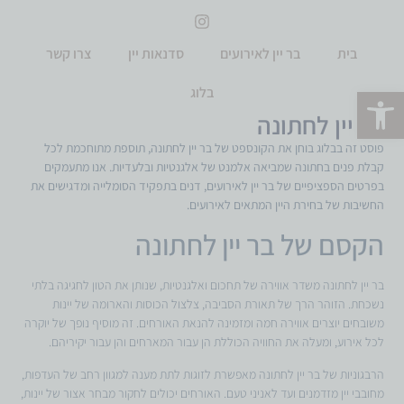
בית
בר יין לאירועים
סדנאות יין
צרו קשר
פתח סרגל נגישות
בלוג
בר יין לחתונה
פוסט זה בבלוג בוחן את הקונספט של בר יין לחתונה, תוספת מתוחכמת לכל
קבלת פנים בחתונה שמביאה אלמנט של אלגנטיות ובלעדיות. אנו מתעמקים
בפרטים הספציפיים של בר יין לאירועים, דנים בתפקיד הסומלייה ומדגישים את
החשיבות של בחירת היין המתאים לאירועים.
הקסם של בר יין לחתונה
בר יין לחתונה משדר אווירה של תחכום ואלגנטיות, שנותן את הטון לחגיגה בלתי
נשכחת. הזוהר הרך של תאורת הסביבה, צלצול הכוסות והארומה של יינות
משובחים יוצרים אווירה חמה ומזמינה להנאת האורחים. זה מוסיף נופך של יוקרה
לכל אירוע, ומעלה את החוויה הכוללת הן עבור המארחים והן עבור יקיריהם.
הרבגוניות של בר יין לחתונה מאפשרת לזוגות לתת מענה למגוון רחב של העדפות,
מחובבי יין מזדמנים ועד לאניני טעם. האורחים יכולים לחקור מבחר אצור של יינות,