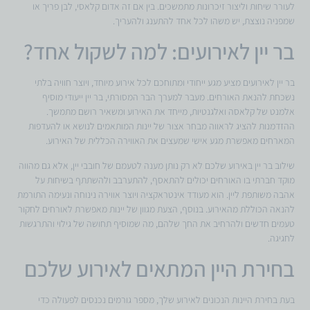
לעורר שיחות וליצור זיכרונות מתמשכים. בין אם זה אדום קלאסי, לבן פריך או
שמפניה נוצצת, יש משהו לכל אחד להתענג ולהעריך.
בר יין לאירועים: למה לשקול אחד?
בר יין לאירועים מציע מגע ייחודי ומתוחכם לכל אירוע מיוחד, ויוצר חוויה בלתי
נשכחת להנאת האורחים. מעבר למערך הבר המסורתי, בר יין ייעודי מוסיף
אלמנט של קלאסה ואלגנטיות, מייחד את האירוע ומשאיר רושם מתמשך.
ההזדמנות להציג לראווה מבחר אצור של יינות המותאמים לנושא או להעדפות
המארחים מאפשרת מגע אישי שמעצים את האווירה הכללית של האירוע.
שילוב בר יין באירוע שלכם לא רק נותן מענה לטעמם של חובבי יין, אלא גם מהווה
מוקד חברתי בו האורחים יכולים להתאסף, להתערבב ולהשתתף בשיחות על
אהבה משותפת ליין. הוא מעודד אינטראקציה ויוצר אווירה נינוחה ונעימה התורמת
להנאה הכוללת מהאירוע. בנוסף, הצעת מגוון של יינות מאפשרת לאורחים לחקור
טעמים חדשים ולהרחיב את החך שלהם, מה שמוסיף תחושה של גילוי והתרגשות
לחגיגה.
בחירת היין המתאים לאירוע שלכם
בעת בחירת היינות הנכונים לאירוע שלך, מספר גורמים נכנסים לפעולה כדי